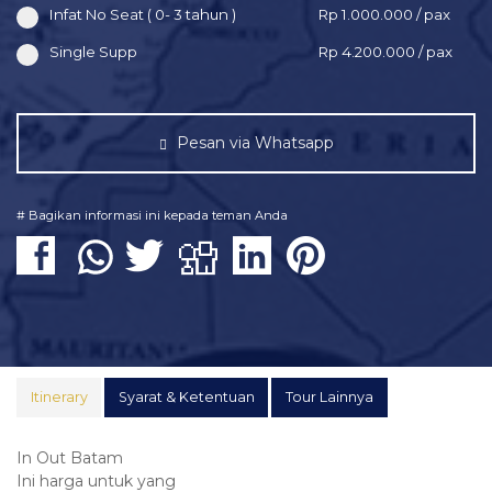
Infat No Seat ( 0- 3 tahun )
Rp 1.000.000 / pax
Single Supp
Rp 4.200.000 / pax
Pesan via Whatsapp
# Bagikan informasi ini kepada teman Anda
Itinerary
Syarat & Ketentuan
Tour Lainnya
In Out Batam
Ini harga untuk yang