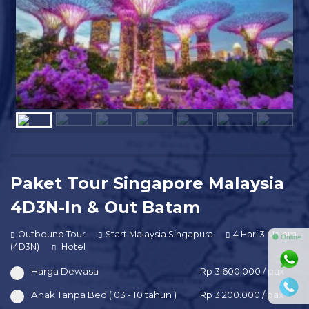
Paket Tour Singapore Malaysia
4D3N-In & Out Batam
Outbound Tour
Start Malaysia Singapura
4 Hari 3 Malam
⚫ Online
(4D3N)
Hotel
Harga Dewasa
Rp 3.600.000 / pax
Anak Tanpa Bed ( 03 - 10 tahun )
Rp 3.200.000 / pax