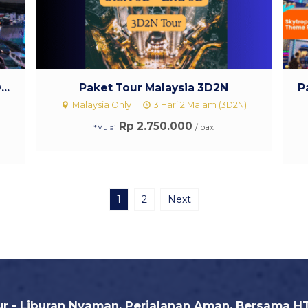
..
Paket Tour Malaysia 3D2N
P
Malaysia Only
3 Hari 2 Malam (3D2N)
Rp 2.750.000
/ pax
*Mulai
1
2
Next
r - Liburan Nyaman, Perjalanan Aman, Bersama H