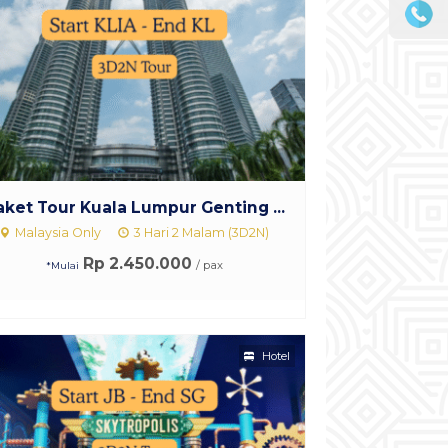
aket Tour Kuala Lumpur Genting ...
Malaysia Only
3 Hari 2 Malam (3D2N)
Rp 2.450.000
/ pax
*Mulai
Hotel