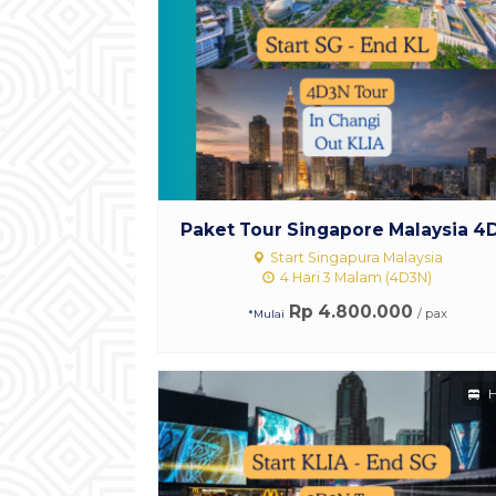
Paket Tour Singapore Malaysia 4D.
Start Singapura Malaysia
4 Hari 3 Malam (4D3N)
Rp 4.800.000
/ pax
*Mulai
H