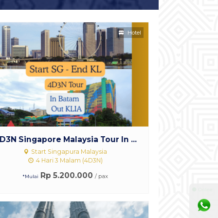
Hotel
D3N Singapore Malaysia Tour In ...
Start Singapura Malaysia
4 Hari 3 Malam (4D3N)
Rp 5.200.000
/ pax
*Mulai
⚫ Online