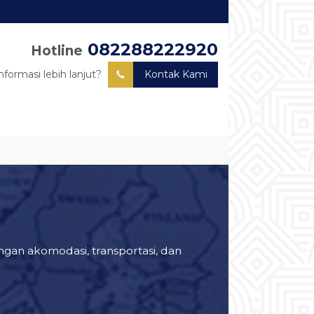
082288222920
Hotline
nformasi lebih lanjut?
Kontak Kami
ngan akomodasi, transportasi, dan