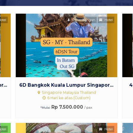
otel
Penerbangan
Hotel
...
6D Bangkok Kuala Lumpur Singapor...
4
Singapore Malaysia Thailand
6 Hari ke atas (Custom)
Rp 7.500.000
/ pax
*Mulai
otel
Hotel