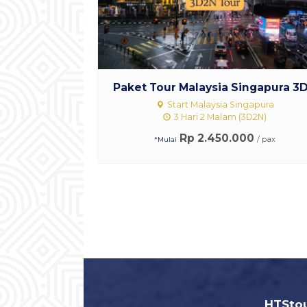
Paket Tour Malaysia Singapura 3D.
Start Malaysia Singapura
3 Hari 2 Malam (3D2N)
Rp 2.450.000
/ pax
*Mulai
HTStou