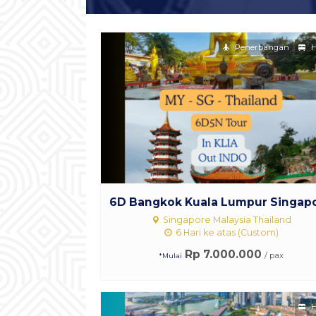
Penerbangan
H
6D Bangkok Kuala Lumpur Singapor
Singapore Malaysia Thailand
6 Hari ke atas (Custom)
Rp 7.000.000
/ pax
*Mulai
H