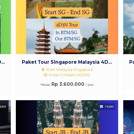
..
Paket Tour Singapore Malaysia 4D...
P
Start Malaysia Singapura
4 Hari 3 Malam (4D3N)
Rp 3.600.000
/ pax
*Mulai
otel
Hotel