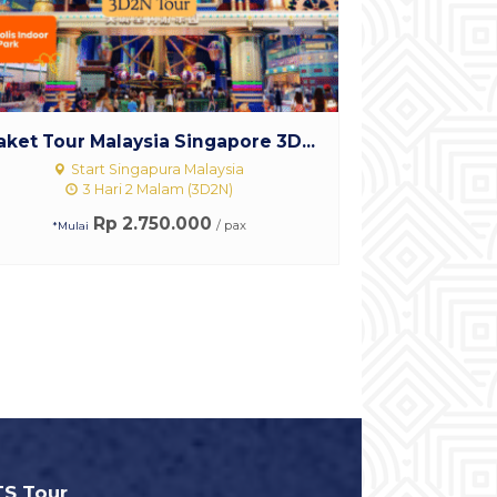
aket Tour Malaysia Singapore 3D...
Start Singapura Malaysia
3 Hari 2 Malam (3D2N)
Rp 2.750.000
/ pax
*Mulai
TS Tour