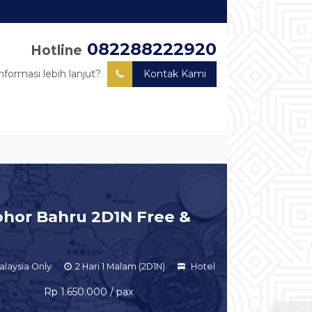
082288222920
Hotline
nformasi lebih lanjut?
Kontak Kami
ohor Bahru 2D1N Free &
alaysia Only
2 Hari 1 Malam (2D1N)
Hotel
Rp 1.650.000 / pax
⚫ Online