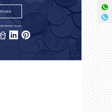
atsapp
pada teman Anda