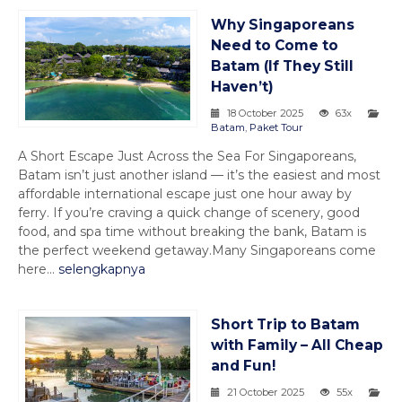
Why Singaporeans
Need to Come to
Batam (If They Still
Haven’t)
18 October 2025
63x
Batam
,
Paket Tour
A Short Escape Just Across the Sea For Singaporeans,
Batam isn’t just another island — it’s the easiest and most
affordable international escape just one hour away by
ferry. If you’re craving a quick change of scenery, good
food, and spa time without breaking the bank, Batam is
the perfect weekend getaway.Many Singaporeans come
here...
selengkapnya
Short Trip to Batam
with Family – All Cheap
and Fun!
21 October 2025
55x