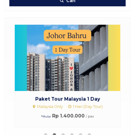
Cari
skon
Paket Tour Malaysia 1 Day
Malaysia Only
1 Hari (Day Tour)
Rp 1.400.000
/ pax
*Mulai