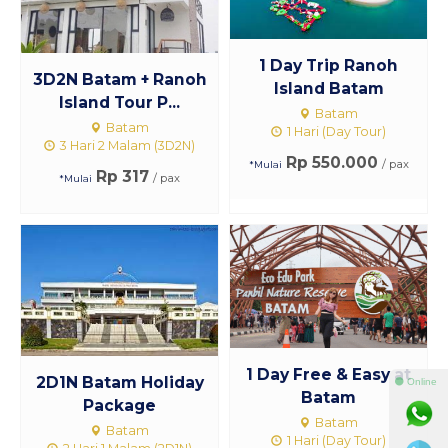
1 Day Trip Ranoh
3D2N Batam + Ranoh
Island Batam
Island Tour P...
Batam
Batam
1 Hari (Day Tour)
3 Hari 2 Malam (3D2N)
Rp 550.000
/ pax
*Mulai
Rp 317
/ pax
*Mulai
1 Day Free & Easy at
2D1N Batam Holiday
⚫ Online
Batam
Package
Batam
Batam
1 Hari (Day Tour)