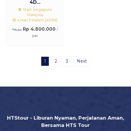
4D...
Start Singapura
Malaysia
4 Hari 3 Malam (4D3N)
Rp 4.800.000
/
*Mulai
pax
1
2
3
Next
HTStour - Liburan Nyaman, Perjalanan Aman,
Bersama HTS Tour