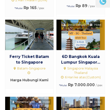
2 Hari 1 Malam (2D1N)
Rp 89
/ pax
*Mulai
Rp 165
/ pax
*Mulai
Penerbangan
Hotel
Ferry Ticket Batam
6D Bangkok Kuala
to Singapore
Lumpur Singapor...
Batam-Singapore
Singapore Malaysia
Thailand
6 Hari ke atas (Custom)
Harga Hubungi Kami
Rp 7.000.000
/ pax
*Mulai
Penerbangan
Hotel
Hotel