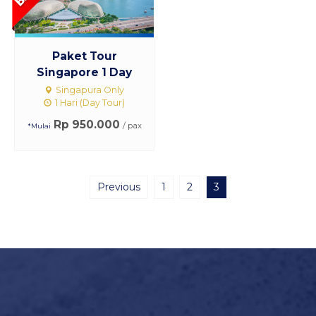
Paket Tour
Singapore 1 Day
Singapura Only
1 Hari (Day Tour)
Rp 950.000
/ pax
*Mulai
Previous
1
2
3